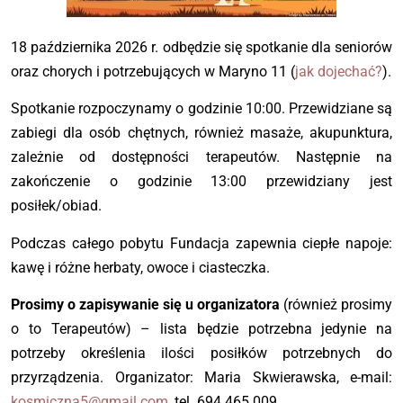
18 października 2026 r. odbędzie się spotkanie dla seniorów
oraz chorych i potrzebujących w Maryno 11 (
jak dojechać?
).
Spotkanie rozpoczynamy o godzinie 10:00. Przewidziane są
zabiegi dla osób chętnych, również masaże, akupunktura,
zależnie od dostępności terapeutów. Następnie na
zakończenie o godzinie 13:00 przewidziany jest
posiłek/obiad.
Podczas całego pobytu Fundacja zapewnia ciepłe napoje:
kawę i różne herbaty, owoce i ciasteczka.
Prosimy o zapisywanie się u organizatora
(również prosimy
o to Terapeutów) – lista będzie potrzebna jedynie na
potrzeby określenia ilości posiłków potrzebnych do
przyrządzenia. Organizator: Maria Skwierawska, e-mail:
kosmiczna5@gmail.com
, tel. 694 465 009