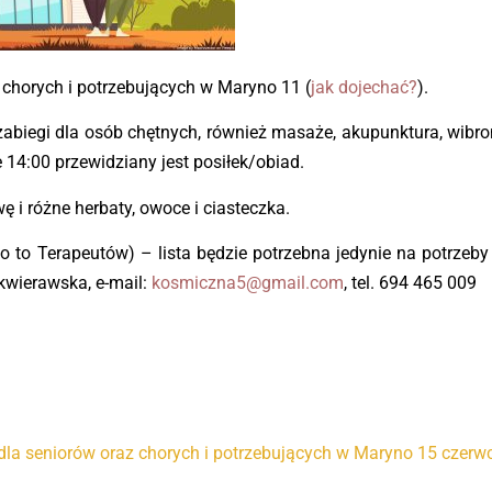
z chorych i potrzebujących w Maryno 11 (
jak dojechać?
).
abiegi dla osób chętnych, również masaże, akupunktura, wibron
 14:00 przewidziany jest posiłek/obiad.
 i różne herbaty, owoce i ciasteczka.
 to Terapeutów) – lista będzie potrzebna jedynie na potrzeby 
kwierawska, e-mail:
kosmiczna5@gmail.com
, tel. 694 465 009
dla seniorów oraz chorych i potrzebujących w Maryno 15 czerwc