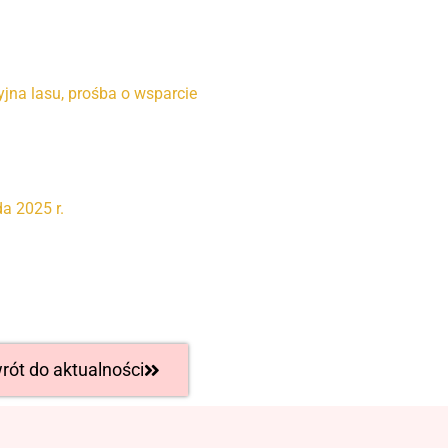
yjna lasu, prośba o wsparcie
da 2025 r.
rót do aktualności