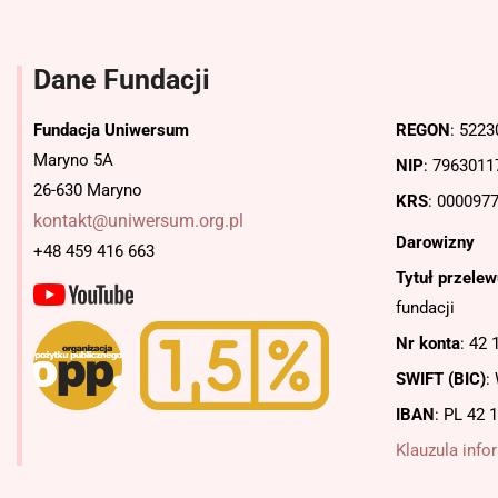
Dane Fundacji
Fundacja Uniwersum
REGON
: 522
Maryno 5A
NIP
: 7963011
26-630 Maryno
KRS
: 000097
kontakt@uniwersum.org.pl
Darowizny
+48 459 416 663
Tytuł przelew
fundacji
Nr konta
: 42
SWIFT (BIC)
:
IBAN
: PL
42 
Klauzula inf