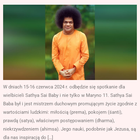
W dniach 15-16 czerwca 2024 r. odbędzie się spotkanie dla
wielbicieli Sathya Sai Baby i nie tylko w Maryno 11. Sathya Sai
Baba był i jest mistrzem duchowym promującym życie zgodnie z
wartościami ludzkimi: miłością (prema), pokojem (śanti),
prawdą (satya), właściwym postępowaniem (dharma),
niekrzywdzeniem (ahimsa). Jego nauki, podobnie jak Jezusa, są
dla nas inspiracją do […]