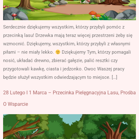
Serdecznie dziękujemy wszystkim, którzy przybyli pomóc z
przecinką lasu! Drzewka mają teraz więcej przestrzeni żeby się
wzmocnić. Dziękujemy, wszystkim, którzy przybyli z własnymi
piłami – nie miały lekko.
Dziękujemy Tym, którzy pomagali
nosić, układać drewno, zbierać gałęzie, palić resztki czy
przygotowali kawkę, ciasta i jedzonko. Owoc Waszej pracy
będzie służył wszystkim odwiedzającym to miejsce. […]
28 Lutego I 1 Marca – Przecinka Pielęgnacyjna Lasu, Prośba
O Wsparcie