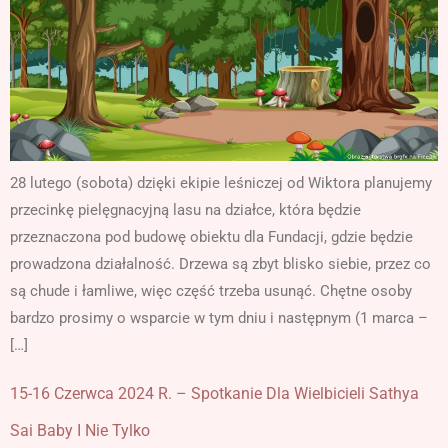
28 lutego (sobota) dzięki ekipie leśniczej od Wiktora planujemy
przecinkę pielęgnacyjną lasu na działce, która będzie
przeznaczona pod budowę obiektu dla Fundacji, gdzie będzie
prowadzona działalność. Drzewa są zbyt blisko siebie, przez co
są chude i łamliwe, więc część trzeba usunąć. Chętne osoby
bardzo prosimy o wsparcie w tym dniu i następnym (1 marca –
[…]
15-16 Czerwca 2024 R. – Spotkanie Dla Wielbicieli Sathya
Sai Baby I Nie Tylko