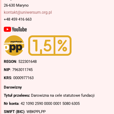
26-630 Maryno
kontakt@uniwersum.org.pl
+48 459 416 663
REGON
: 522301648
NIP
: 7963011745
KRS
: 0000977163
Darowizny
Tytuł przelewu:
Darowizna na cele statutowe fundacji
Nr konta
: 42 1090 2590 0000 0001 5080 6305
SWIFT (BIC)
: WBKPPLPP