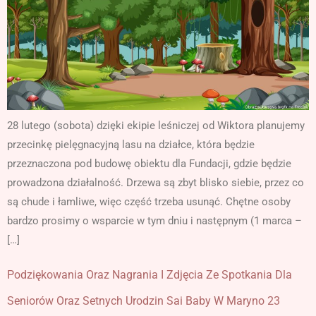
28 lutego (sobota) dzięki ekipie leśniczej od Wiktora planujemy
przecinkę pielęgnacyjną lasu na działce, która będzie
przeznaczona pod budowę obiektu dla Fundacji, gdzie będzie
prowadzona działalność. Drzewa są zbyt blisko siebie, przez co
są chude i łamliwe, więc część trzeba usunąć. Chętne osoby
bardzo prosimy o wsparcie w tym dniu i następnym (1 marca –
[…]
Podziękowania Oraz Nagrania I Zdjęcia Ze Spotkania Dla
Seniorów Oraz Setnych Urodzin Sai Baby W Maryno 23