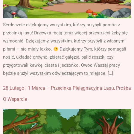
Serdecznie dziękujemy wszystkim, którzy przybyli pomóc z
przecinką lasu! Drzewka mają teraz więcej przestrzeni żeby się
wzmocnić. Dziękujemy, wszystkim, którzy przybyli z własnymi
piłami – nie miały lekko.
Dziękujemy Tym, którzy pomagali
nosić, układać drewno, zbierać gałęzie, palić resztki czy
przygotowali kawkę, ciasta i jedzonko. Owoc Waszej pracy
będzie służył wszystkim odwiedzającym to miejsce. […]
28 Lutego I 1 Marca – Przecinka Pielęgnacyjna Lasu, Prośba
O Wsparcie