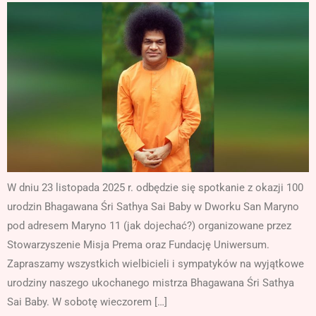
W dniu 23 listopada 2025 r. odbędzie się spotkanie z okazji 100
urodzin Bhagawana Śri Sathya Sai Baby w Dworku San Maryno
pod adresem Maryno 11 (jak dojechać?) organizowane przez
Stowarzyszenie Misja Prema oraz Fundację Uniwersum.
Zapraszamy wszystkich wielbicieli i sympatyków na wyjątkowe
urodziny naszego ukochanego mistrza Bhagawana Śri Sathya
Sai Baby. W sobotę wieczorem […]